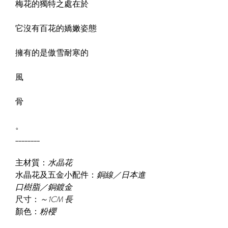
梅花的獨特之處在於
它沒有百花的嬌嫩姿態
擁有的是傲雪耐寒的
風
骨
。
________
主材質：
水晶花
水晶花及五金小配件：
銅線／日本進
口樹脂／銅鍍金
尺寸：
～1CM 長
顏色：
粉櫻