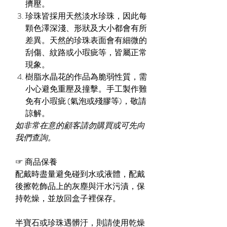
擠壓。
珍珠皆採用天然淡水珍珠，因此每
顆色澤深淺、形狀及大小都會有所
差異。天然的珍珠表面會有細微的
刮傷、紋路或小瑕疵等，皆屬正常
現象。
樹脂水晶花的作品為脆弱性質，需
小心避免重壓及撞擊。手工製作難
免有小瑕疵 (氣泡或殘膠等)，敬請
諒解。
如非常在意的顧客請勿購買或可先向
我們查詢。
☞
商品保養
配戴時盡量避免碰到水或液體，配戴
後擦乾飾品上的灰塵與汗水污漬，保
持乾燥，並放回盒子裡保存。
半寶石或珍珠遇髒汙，則請使用乾燥