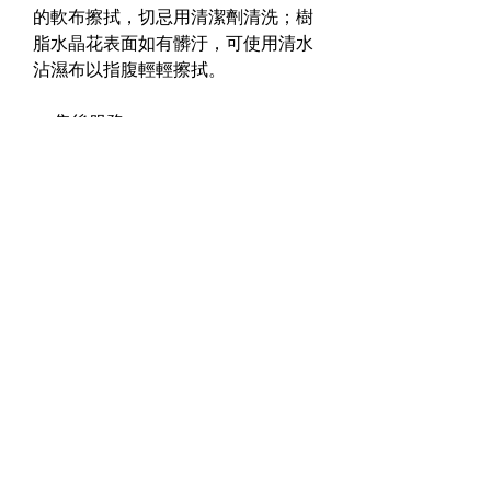
的軟布擦拭，切忌用清潔劑清洗；樹
脂水晶花表面如有髒汙，可使用清水
沾濕布以指腹輕輕擦拭。
☞
售後服務
全商品皆提供
6個月免費非人為因素
的固保服務
（來回運費需自行承
擔）
，範圍包括替換五金配件或銅線
脫裂，另在固保期內可享有一次免費
拋光服務。如商品破損為人為因素
（如使用不當或暴力破壞等），將會
視乎商品狀況並酌量收取費用。
商品出貨前皆會仔細檢查，換貨僅限
於出貨錯誤或收到商品時嚴重斷裂破
碎的理由，並於商品
送達後7天內
向
我們提出，且商品須保持全新和包裝
完整，不得經穿戴、洗滌、沾污或其
他加工。其餘理由例如：金屬正常氧