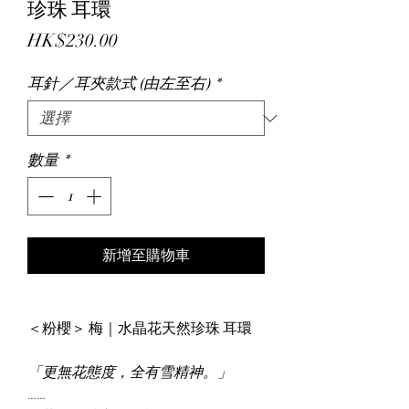
珍珠 耳環
價
HK$230.00
格
耳針／耳夾款式 (由左至右)
*
數量
*
新增至購物車
＜粉櫻＞ 梅｜水晶花天然珍珠 耳環
「更無花態度，全有雪精神。」
……