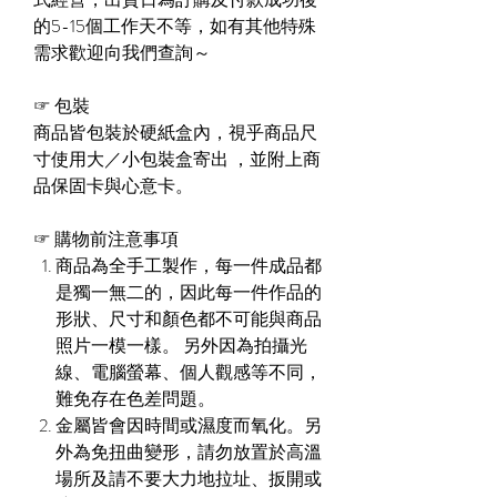
的
5-15個工作天
不等，如有其他特殊
需求歡迎向我們查詢～
☞
包裝
商品皆包裝於硬紙盒內，視乎商品尺
寸使用大／小包裝盒寄出 ，並附上商
品保固卡與心意卡。
☞
購物前注意事項
商品為全手工製作，每一件成品都
是獨一無二的，因此每一件作品的
形狀、尺寸和顏色都不可能與商品
照片一模一樣。 另外因為拍攝光
線、電腦螢幕、個人觀感等不同，
難免存在色差問題。
金屬皆會因時間或濕度而氧化。另
外為免扭曲變形，請勿放置於高溫
場所及請不要大力地拉址、扳開或