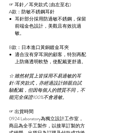
☞ 耳針／耳夾款式 (由左至右)
A款：防敏不銹鋼耳針
耳針部分採用防過敏不銹鋼，保留
前端金色設計，美觀且有效抗過
敏。
B款：日本進口黃銅鍍金耳夾
適合沒有穿耳洞的顧客，特別再配
上防痛透明軟墊，使配戴更舒適。
☆
雖然材質上皆採用不易過敏的耳
針/耳夾款式，亦經過設計師親自試
驗配戴，但因每個人的體質不同，不
能完全保證100%不會過敏。
☞
出貨時間
0924 Laboratory為獨立設計工作室，
商品為全手工製作，以接單訂製的方
式經營，出貨日為訂購及付款成功後