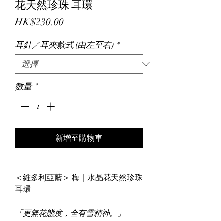
花天然珍珠 耳環
價
HK$230.00
格
耳針／耳夾款式 (由左至右)
*
數量
*
新增至購物車
＜維多利亞藍＞ 梅｜水晶花天然珍珠
耳環
「更無花態度，全有雪精神。」