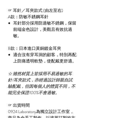
☞ 耳針／耳夾款式 (由左至右)
A款：防敏不銹鋼耳針
耳針部分採用防過敏不銹鋼，保留
前端金色設計，美觀且有效抗過
敏。
B款：日本進口黃銅鍍金耳夾
適合沒有穿耳洞的顧客，特別再配
上防痛透明軟墊，使配戴更舒適。
☆
雖然材質上皆採用不易過敏的耳
針/耳夾款式，亦經過設計師親自試
驗配戴，但因每個人的體質不同，不
能完全保證100%不會過敏。
☞
出貨時間
0924 Laboratory為獨立設計工作室，
商品為全手工製作，以接單訂製的方