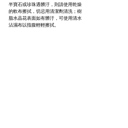
半寶石或珍珠遇髒汙，則請使用乾燥
的軟布擦拭，切忌用清潔劑清洗；樹
脂水晶花表面如有髒汙，可使用清水
沾濕布以指腹輕輕擦拭。
☞
售後服務
全商品皆提供
6個月免費非人為因素
的固保服務
（來回運費需自行承
擔）
，範圍包括替換五金配件或銅線
脫裂，另在固保期內可享有一次免費
拋光服務。如商品破損為人為因素
（如使用不當或暴力破壞等），將會
視乎商品狀況並酌量收取費用。
商品出貨前皆會仔細檢查，換貨僅限
於出貨錯誤或收到商品時嚴重斷裂破
碎的理由，並於商品
送達後7天內
向
我們提出，且商品須保持全新和包裝
完整，不得經穿戴、洗滌、沾污或其