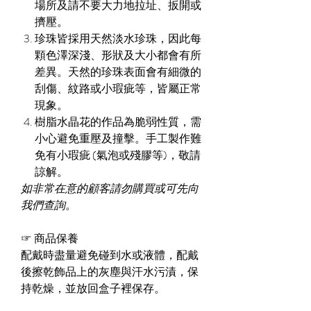
場所及請不要大力地拉址、扳開或
擠壓。
珍珠皆採用天然淡水珍珠，因此每
顆色澤深淺、形狀及大小都會有所
差異。天然的珍珠表面會有細微的
刮傷、紋路或小瑕疵等，皆屬正常
現象。
樹脂水晶花的作品為脆弱性質，需
小心避免重壓及撞擊。手工製作難
免有小瑕疵 (氣泡或殘膠等)，敬請
諒解。
如非常在意的顧客請勿購買或可先向
我們查詢。
☞
商品保養
配戴時盡量避免碰到水或液體，配戴
後擦乾飾品上的灰塵與汗水污漬，保
持乾燥，並放回盒子裡保存。