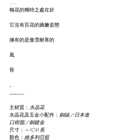
……
梅花的獨特之處在於
它沒有百花的嬌嫩姿態
擁有的是傲雪耐寒的
風
骨
。
________
主材質：
水晶花
水晶花及五金小配件：
銅線／日本進
口樹脂／銅鍍金
尺寸：
～1CM 長
顏色：
維多利亞藍