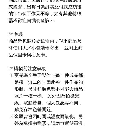
式經營，出貨日為訂購及付款成功後
的
5-15個工作天
不等，如有其他特殊
需求歡迎向我們查詢～
☞
包裝
商品皆包裝於硬紙盒內，視乎商品尺
寸使用大／小包裝盒寄出 ，並附上商
品保固卡與心意卡。
☞
購物前注意事項
商品為全手工製作，每一件成品都
是獨一無二的，因此每一件作品的
形狀、尺寸和顏色都不可能與商品
照片一模一樣。 另外因為拍攝光
線、電腦螢幕、個人觀感等不同，
難免存在色差問題。
金屬皆會因時間或濕度而氧化。另
外為免扭曲變形，請勿放置於高溫