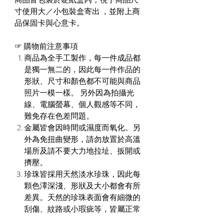
寸使用大／小包裝盒寄出 ，並附上商
品保固卡與心意卡。
☞
購物前注意事項
商品為全手工製作，每一件成品都
是獨一無二的，因此每一件作品的
形狀、尺寸和顏色都不可能與商品
照片一模一樣。 另外因為拍攝光
線、電腦螢幕、個人觀感等不同，
難免存在色差問題。
金屬皆會因時間或濕度而氧化。另
外為免扭曲變形，請勿放置於高溫
場所及請不要大力地拉址、扳開或
擠壓。
珍珠皆採用天然淡水珍珠，因此每
顆色澤深淺、形狀及大小都會有所
差異。天然的珍珠表面會有細微的
刮傷、紋路或小瑕疵等，皆屬正常