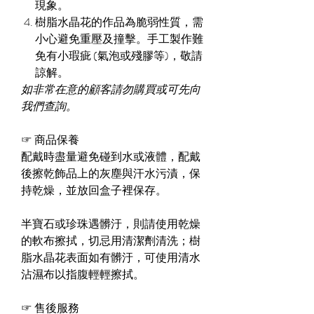
現象。
樹脂水晶花的作品為脆弱性質，需
小心避免重壓及撞擊。手工製作難
免有小瑕疵 (氣泡或殘膠等)，敬請
諒解。
如非常在意的顧客請勿購買或可先向
我們查詢。
☞
商品保養
配戴時盡量避免碰到水或液體，配戴
後擦乾飾品上的灰塵與汗水污漬，保
持乾燥，並放回盒子裡保存。
半寶石或珍珠遇髒汙，則請使用乾燥
的軟布擦拭，切忌用清潔劑清洗；樹
脂水晶花表面如有髒汙，可使用清水
沾濕布以指腹輕輕擦拭。
☞
售後服務