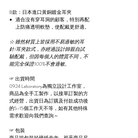
B款：日本進口黃銅鍍金耳夾
適合沒有穿耳洞的顧客，特別再配
上防痛透明軟墊，使配戴更舒適。
☆
雖然材質上皆採用不易過敏的耳
針/耳夾款式，亦經過設計師親自試
驗配戴，但因每個人的體質不同，不
能完全保證100%不會過敏。
☞
出貨時間
0924 Laboratory為獨立設計工作室，
商品為全手工製作，以接單訂製的方
式經營，出貨日為訂購及付款成功後
的
5-15個工作天
不等，如有其他特殊
需求歡迎向我們查詢～
☞
包裝
商品皆包裝於硬紙盒內，視乎商品尺