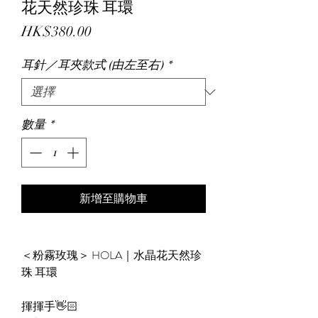
花天然珍珠 耳環
價
HK$380.00
格
耳針／耳夾款式 (由左至右)
*
數量
*
新增至購物車
＜粉霧玫瑰＞ HOLA｜水晶花天然珍
珠 耳環
揮揮手👋🏻