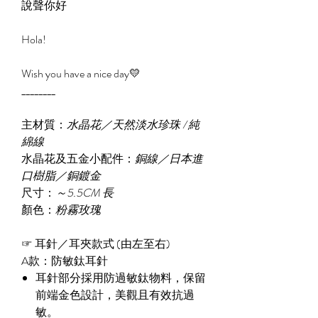
說聲你好
Hola!
Wish you have a nice day💛
________
主材質：
水晶花／天然淡水珍珠 / 純
綿線
水晶花及五金小配件：
銅線／日本進
口樹脂／銅鍍金
尺寸：
～5.5CM 長
顏色：
粉霧玫瑰
☞ 耳針／耳夾款式 (由左至右)
A款：防敏鈦耳針
耳針部分採用防過敏鈦物料，保留
前端金色設計，美觀且有效抗過
敏。