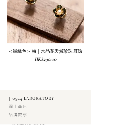
＜墨綠色＞ 梅｜水晶花天然珍珠 耳環
＜維多利亞藍＞ 梅
價格
HK$230.00
| 0924 LABORATORY
​網上商店
品牌故事
| HOW TO SHOP